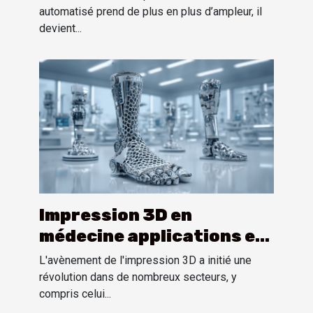
spécialisé
automatisé prend de plus en plus d’ampleur, il
devient...
Impression 3D en
médecine applications et
perspectives pour les
L'avènement de l'impression 3D a initié une
prothèses
révolution dans de nombreux secteurs, y
compris celui...
personnalisées