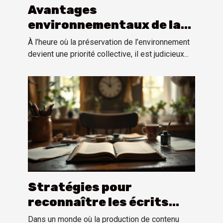
Avantages
environnementaux de la
location bus avec
À l’heure où la préservation de l’environnement
chauffeur pour les
devient une priorité collective, il est judicieux...
événements
Stratégies pour
reconnaître les écrits
automatisés sans logiciel
Dans un monde où la production de contenu