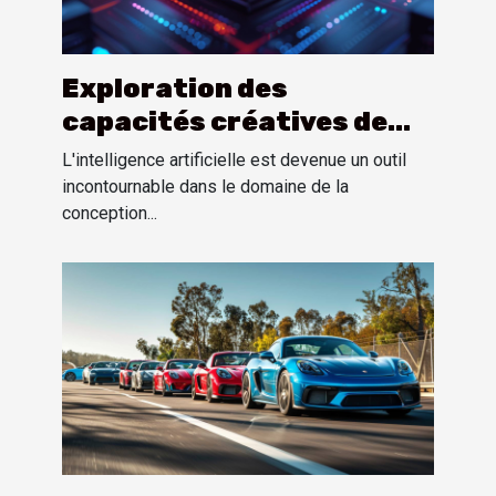
Exploration des
capacités créatives de
l'IA dans la production
L'intelligence artificielle est devenue un outil
d'images et de logos
incontournable dans le domaine de la
conception...