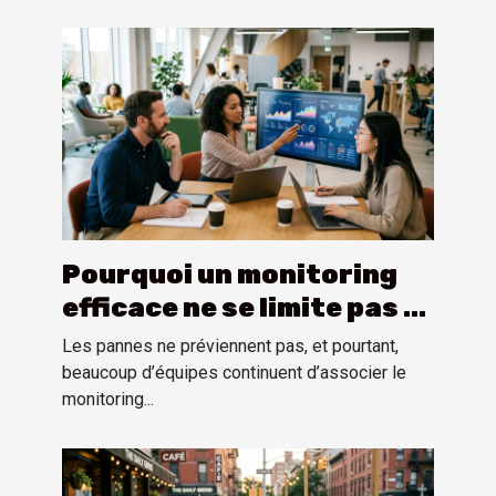
Pourquoi un monitoring
efficace ne se limite pas à
la collecte de données
Les pannes ne préviennent pas, et pourtant,
beaucoup d’équipes continuent d’associer le
monitoring...