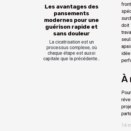
fron
Les avantages des
spéc
pansements
surc
modernes pour une
doit
guérison rapide et
trav
sans douleur
seul
La cicatrisation est un
apai
processus complexe, où
chaque étape est aussi
idée
capitale que la précédente...
perf
À 
Pour
réve
proj
part
14 m