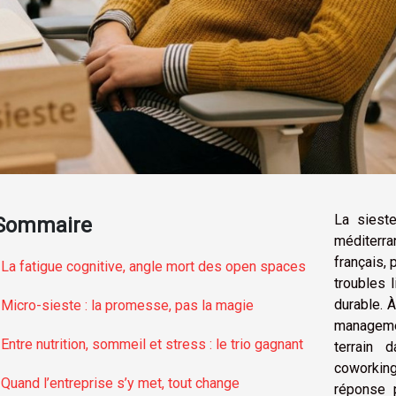
La sieste
Sommaire
méditerra
français,
La fatigue cognitive, angle mort des open spaces
troubles 
durable. À
Micro-sieste : la promesse, pas la magie
managemen
Entre nutrition, sommeil et stress : le trio gagnant
terrain 
coworking
Quand l’entreprise s’y met, tout change
réponse 