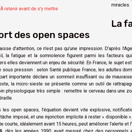
miracles.
À retenir avant de s’y mettre
La f
ort des open spaces
aisse d’attention, ce n’est pas qu’une impression. D’après l’Ag
ail, la fatigue et la somnolence figurent parmi les facteurs qu
ers elles deviennent un enjeu de sécurité. En France, le sujet es
e sous pression : selon Santé publique France, les adultes dor
part importante déclare un sommeil insuffisant ou de mauvaise q
exte, la micro-sieste se présente comme un outil de rattrapag
in physiologique très simple : remettre le cerveau dans une zo
raille.
 les open spaces, l’équation devient vite explosive, notificati
itâche imposé, et une injonction implicite à rester « disponible 
te courte, idéalement avant 15 heures, peut améliorer l’alerte et l
, dès les années 1990, avait mesuré chez des personnels en 