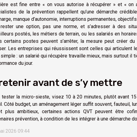
tière est fine entre « on vous autorise à récupérer » et « o
ialistes de la prévention rappellent qu’une démarche crédible
harge, manque d’autonomie, interruptions permanentes, objectifs 
 rester une option, pas une norme, et s’adresser à des situ
ailleurs postés, les métiers de terrain, ou les salariés en horair
s certains postes peuvent s’arrêter, la mesure peut créer du r
ser. Les entreprises qui réussissent sont celles qui articulent l
 simple : un salarié qui récupère travaille mieux, mais surtout il t
ormance du jour.
retenir avant de s’y mettre
 tester la micro-sieste, visez 10 à 20 minutes, plutôt avant 1
il. Côté budget, un aménagement léger suffit souvent, fauteuil, l
et plus ambitieux, certaines actions QVT peuvent être cof
enaires prévention, à condition de les intégrer à une démarche 
ai 2026 09:44