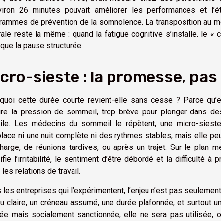
viron 26 minutes pouvait améliorer les performances et l’ét
rammes de prévention de la somnolence. La transposition au mon
rale reste la même : quand la fatigue cognitive s’installe, le « 
 que la pause structurée.
cro-sieste : la promesse, pas
quoi cette durée courte revient-elle sans cesse ? Parce qu’e
ire la pression de sommeil, trop brève pour plonger dans de
icile. Les médecins du sommeil le répètent, une micro-sieste
lace ni une nuit complète ni des rythmes stables, mais elle pe
harge, de réunions tardives, ou après un trajet. Sur le plan men
ifie l’irritabilité, le sentiment d’être débordé et la difficulté 
les relations de travail.
 les entreprises qui l’expérimentent, l’enjeu n’est pas seulement d’
eu claire, un créneau assumé, une durée plafonnée, et surtout u
rée mais socialement sanctionnée, elle ne sera pas utilisée,