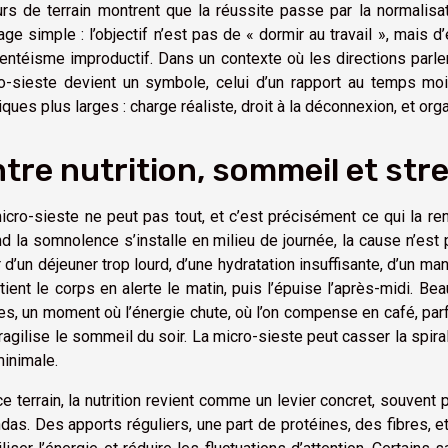
urs de terrain montrent que la réussite passe par la normalisa
age simple : l’objectif n’est pas de « dormir au travail », mais d
entéisme improductif. Dans un contexte où les directions parle
o-sieste devient un symbole, celui d’un rapport au temps moi
iques plus larges : charge réaliste, droit à la déconnexion, et organ
tre nutrition, sommeil et stre
icro-sieste ne peut pas tout, et c’est précisément ce qui la rend
d la somnolence s’installe en milieu de journée, la cause n’est 
r d’un déjeuner trop lourd, d’une hydratation insuffisante, d’un ma
tient le corps en alerte le matin, puis l’épuise l’après-midi. B
es, un moment où l’énergie chute, où l’on compense en café, parf
fragilise le sommeil du soir. La micro-sieste peut casser la spira
minimale.
ce terrain, la nutrition revient comme un levier concret, souvent
das. Des apports réguliers, une part de protéines, des fibres, et