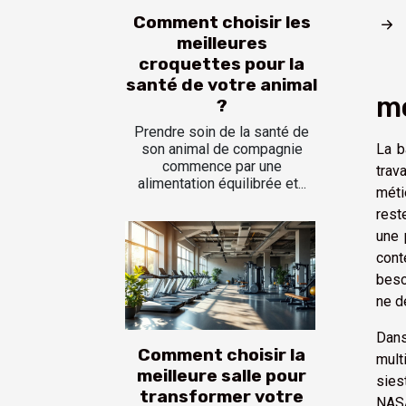
Comment choisir les
meilleures
croquettes pour la
santé de votre animal
m
?
Prendre soin de la santé de
La b
son animal de compagnie
commence par une
trav
alimentation équilibrée et...
méti
rest
une 
cont
beso
ne dé
Dans
Comment choisir la
mult
meilleure salle pour
sies
transformer votre
NASA