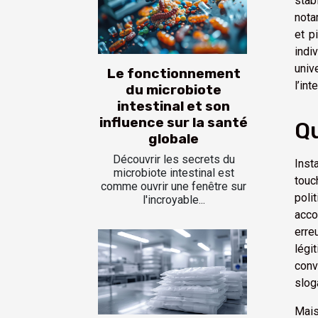
stab
nota
et p
indi
univ
Le fonctionnement
l’int
du microbiote
intestinal et son
influence sur la santé
Qu
globale
Découvrir les secrets du
Inst
microbiote intestinal est
touc
comme ouvrir une fenêtre sur
poli
l'incroyable...
acco
erre
légi
conv
slog
Mais