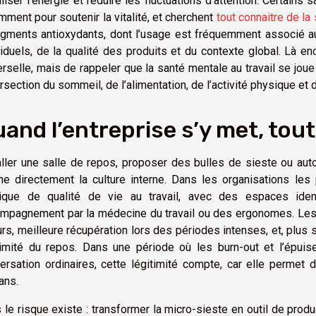
iliser l’énergie et réduire les fluctuations d’attention. Certain
mment pour soutenir la vitalité, et cherchent
tout connaitre de la 
igments antioxydants, dont l’usage est fréquemment associé 
viduels, de la qualité des produits et du contexte global. Là en
erselle, mais de rappeler que la santé mentale au travail se joue
ersection du sommeil, de l’alimentation, de l’activité physique et d
and l’entreprise s’y met, tou
aller une salle de repos, proposer des bulles de sieste ou aut
he directement la culture interne. Dans les organisations les 
tique de qualité de vie au travail, avec des espaces identi
mpagnement par la médecine du travail ou des ergonomes. Les 
urs, meilleure récupération lors des périodes intenses, et, plus 
timité du repos. Dans une période où les burn-out et l’épu
ersation ordinaires, cette légitimité compte, car elle permet 
ans.
 le risque existe : transformer la micro-sieste en outil de produ