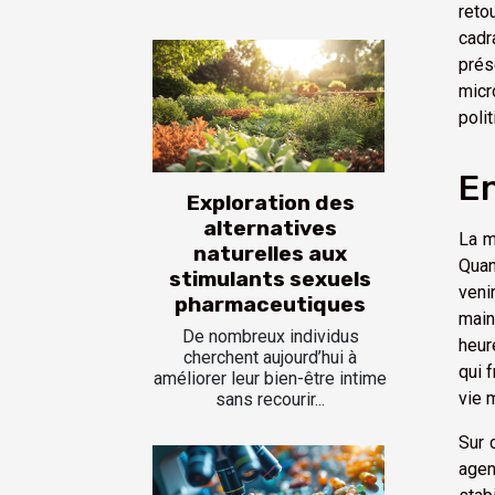
reto
cadr
prés
micr
polit
En
Exploration des
alternatives
La m
naturelles aux
Quan
stimulants sexuels
veni
pharmaceutiques
main
De nombreux individus
heur
cherchent aujourd’hui à
qui 
améliorer leur bien-être intime
vie 
sans recourir...
Sur 
agen