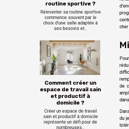
routine sportive ?
d’en
Réinventer sa routine sportive
prog
commence souvent par le
cent
choix d’une salle adaptée à
cher
ses besoins et...
Mi
Pour
rédu
diff
remp
Comment créer un
de c
espace de travail sain
ampl
et productif à
dans 
domicile ?
Créer un espace de travail
Dans
sain et productif à domicile
du j
représente un défi pour de
tolé
nombreuses...