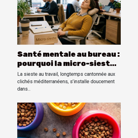
Santé mentale au bureau :
pourquoi la micro-sieste
séduit les salariés
La sieste au travail, longtemps cantonnée aux
français
clichés méditerranéens, s’installe doucement
dans...