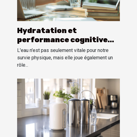
Hydratation et
performance cognitive
comment l'eau améliore la
L'eau n'est pas seulement vitale pour notre
concentration et la
survie physique, mais elle joue également un
rôle...
mémoire