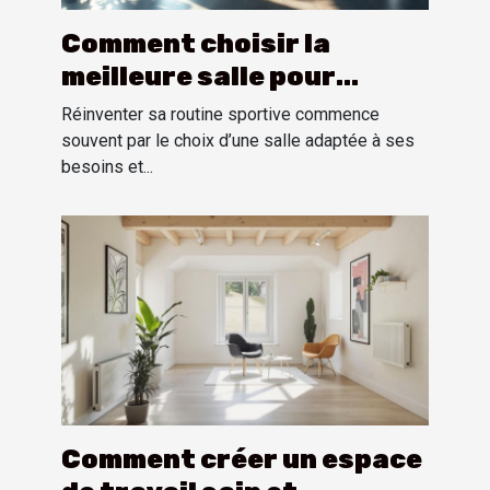
Comment choisir la
meilleure salle pour
transformer votre
Réinventer sa routine sportive commence
routine sportive ?
souvent par le choix d’une salle adaptée à ses
besoins et...
Comment créer un espace