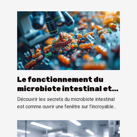
Le fonctionnement du
microbiote intestinal et
son influence sur la santé
Découvrir les secrets du microbiote intestinal
globale
est comme ouvrir une fenêtre sur l'incroyable...