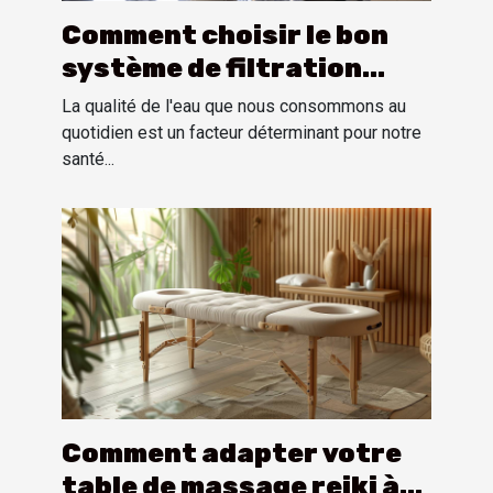
Comment choisir le bon
système de filtration
d'eau pour votre domicile
La qualité de l'eau que nous consommons au
quotidien est un facteur déterminant pour notre
santé...
Comment adapter votre
table de massage reiki à