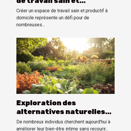
de travail sain et
productif à domicile ?
Créer un espace de travail sain et productif à
domicile représente un défi pour de
nombreuses...
Exploration des
alternatives naturelles
aux stimulants sexuels
De nombreux individus cherchent aujourd’hui à
pharmaceutiques
améliorer leur bien-être intime sans recourir...