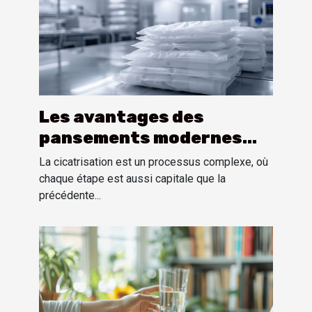
Les avantages des
pansements modernes
pour une guérison rapide
La cicatrisation est un processus complexe, où
et sans douleur
chaque étape est aussi capitale que la
précédente...