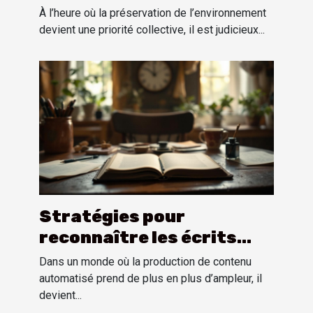
location bus avec
À l’heure où la préservation de l’environnement
chauffeur pour les
devient une priorité collective, il est judicieux...
événements
Stratégies pour
reconnaître les écrits
automatisés sans logiciel
Dans un monde où la production de contenu
spécialisé
automatisé prend de plus en plus d’ampleur, il
devient...