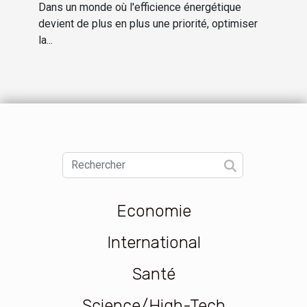
carburant pour
Dans un monde où l'efficience énergétique
différents modèles de
devient de plus en plus une priorité, optimiser
la...
voitures
Economie
International
Santé
Science/High-Tech