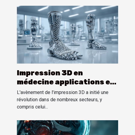
Impression 3D en
médecine applications et
perspectives pour les
L'avènement de l'impression 3D a initié une
prothèses
révolution dans de nombreux secteurs, y
compris celui...
personnalisées