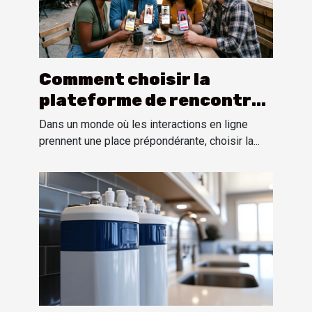
Comment choisir la
plateforme de rencontres
adaptée à vos attentes ?
Dans un monde où les interactions en ligne
prennent une place prépondérante, choisir la...