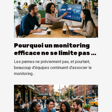
Pourquoi un monitoring
efficace ne se limite pas à
la collecte de données
Les pannes ne préviennent pas, et pourtant,
beaucoup d’équipes continuent d’associer le
monitoring...