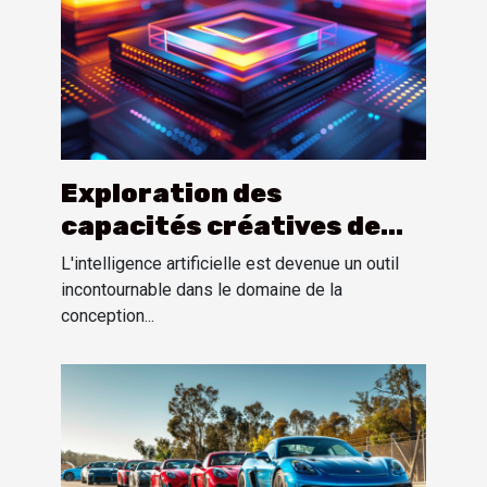
Exploration des
capacités créatives de
l'IA dans la production
L'intelligence artificielle est devenue un outil
d'images et de logos
incontournable dans le domaine de la
conception...