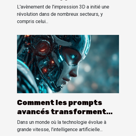
perspectives pour les
L'avènement de l'impression 3D a initié une
prothèses
révolution dans de nombreux secteurs, y
compris celui...
personnalisées
Comment les prompts
avancés transforment
l'interaction avec les IA
Dans un monde où la technologie évolue à
conversationnelles
grande vitesse, l'intelligence artificielle...