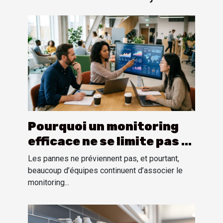
Pourquoi un monitoring
efficace ne se limite pas à
la collecte de données
Les pannes ne préviennent pas, et pourtant,
beaucoup d’équipes continuent d’associer le
monitoring...