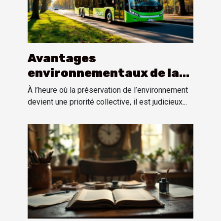
Avantages
environnementaux de la
location bus avec
À l’heure où la préservation de l’environnement
chauffeur pour les
devient une priorité collective, il est judicieux...
événements