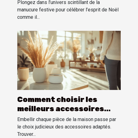
inspirée par l'esprit de
Plongez dans l’univers scintillant de la
Noël
manucure festive pour célébrer l’esprit de Noël
comme il...
Comment choisir les
meilleurs accessoires
pour chaque pièce de la
Embellir chaque pièce de la maison passe par
maison
le choix judicieux des accessoires adaptés.
Trouver...