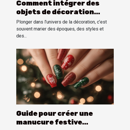
Comment intégrer des
objets de décoration
vintage américains dans
Plonger dans l’univers de la décoration, c’est
un intérieur moderne ?
souvent marier des époques, des styles et
des...
Guide pour créer une
manucure festive