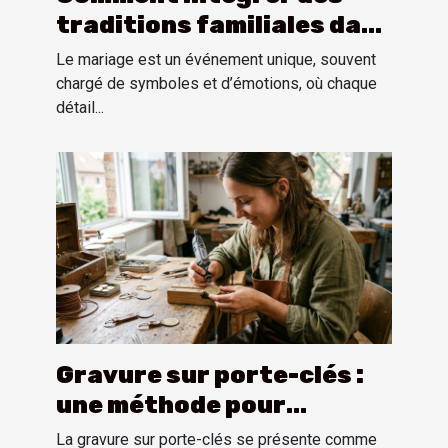
traditions familiales dans
une cérémonie de mariage
Le mariage est un événement unique, souvent
?
chargé de symboles et d’émotions, où chaque
détail...
Gravure sur porte-clés :
une méthode pour
personnaliser
La gravure sur porte-clés se présente comme