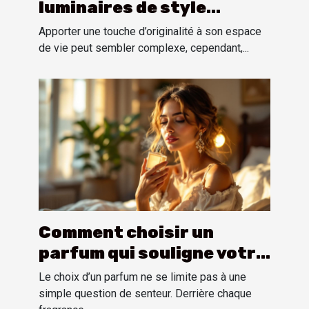
luminaires de style
industriel dans un
Apporter une touche d’originalité à son espace
intérieur moderne ?
de vie peut sembler complexe, cependant,...
Comment choisir un
parfum qui souligne votre
personnalité?
Le choix d’un parfum ne se limite pas à une
simple question de senteur. Derrière chaque