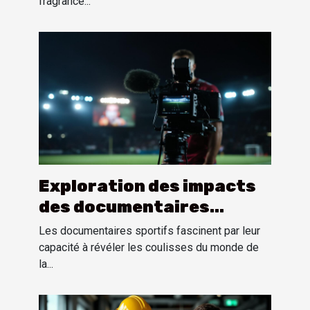
fragrance...
Exploration des impacts
des documentaires
sportifs sur la perception
Les documentaires sportifs fascinent par leur
publique
capacité à révéler les coulisses du monde de
la...