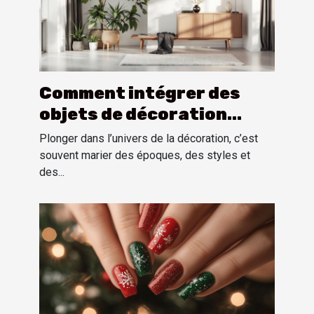
Comment intégrer des
objets de décoration
vintage américains dans
Plonger dans l’univers de la décoration, c’est
un intérieur moderne ?
souvent marier des époques, des styles et
des...