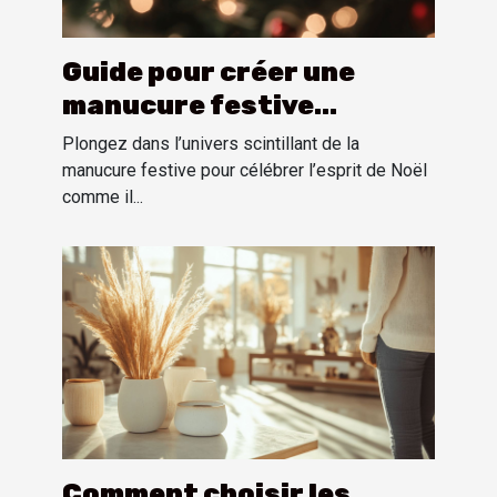
Guide pour créer une
manucure festive
inspirée par l'esprit de
Plongez dans l’univers scintillant de la
Noël
manucure festive pour célébrer l’esprit de Noël
comme il...
Comment choisir les