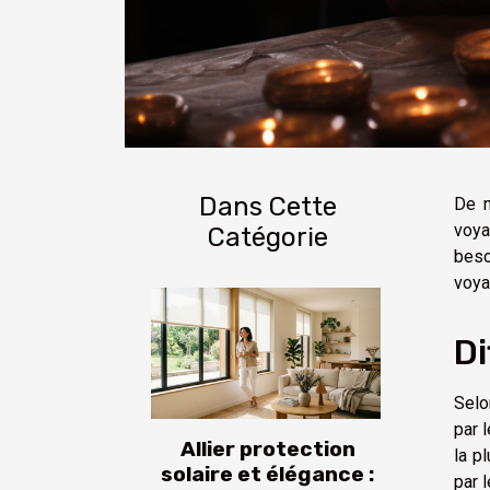
Dans Cette
De n
voya
Catégorie
beso
voya
Di
Selo
par 
Allier protection
la p
solaire et élégance :
par 