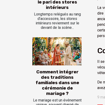
le pari des stores
intérieurs
La v
dire
Longtemps relégués au rang
d’accessoire, les stores
anci
intérieurs reviennent sur le
pend
devant de la scène...
cert
pers
Co
Il s
vécu
Comment intégrer
vête
des traditions
De m
familiales dans une
cérémonie de
avez
mariage ?
9 ma
Le mariage est un événement
unique, souvent chargé de