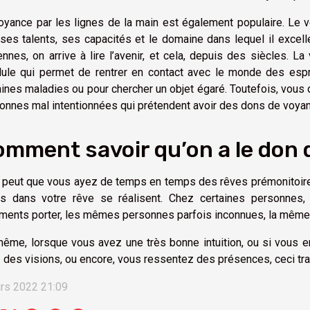
oyance par les lignes de la main est également populaire. Le vo
 ses talents, ses capacités et le domaine dans lequel il excell
ennes, on arrive à lire l’avenir, et cela, depuis des siècles. La
ule qui permet de rentrer en contact avec le monde des esprit
aines maladies ou pour chercher un objet égaré. Toutefois, vous d
onnes mal intentionnées qui prétendent avoir des dons de voyanc
mment savoir qu’on a le don 
e peut que vous ayez de temps en temps des rêves prémonitoir
s dans votre rêve se réalisent. Chez certaines personnes,
ments porter, les mêmes personnes parfois inconnues, la même 
ême, lorsque vous avez une très bonne intuition, ou si vous 
 des visions, ou encore, vous ressentez des présences, ceci tra
rs 2022 21:09