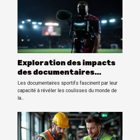
Exploration des impacts
des documentaires
sportifs sur la perception
Les documentaires sportifs fascinent par leur
publique
capacité à révéler les coulisses du monde de
la...