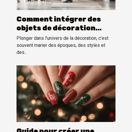
Comment intégrer des
objets de décoration
vintage américains dans
Plonger dans l’univers de la décoration, c’est
un intérieur moderne ?
souvent marier des époques, des styles et
des...
Guide pour créer une