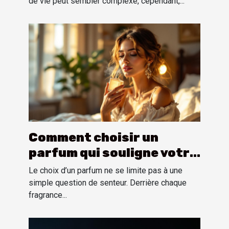
intérieur moderne ?
de vie peut sembler complexe, cependant,...
Comment choisir un
parfum qui souligne votre
personnalité?
Le choix d’un parfum ne se limite pas à une
simple question de senteur. Derrière chaque
fragrance...