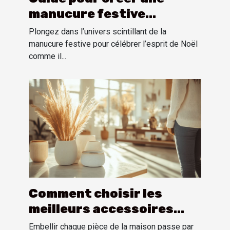
manucure festive
inspirée par l'esprit de
Plongez dans l’univers scintillant de la
Noël
manucure festive pour célébrer l’esprit de Noël
comme il...
Comment choisir les
meilleurs accessoires
pour chaque pièce de la
Embellir chaque pièce de la maison passe par