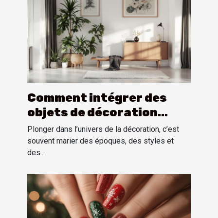
Comment intégrer des
objets de décoration
vintage américains dans
Plonger dans l’univers de la décoration, c’est
un intérieur moderne ?
souvent marier des époques, des styles et
des...