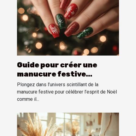
Guide pour créer une
manucure festive
inspirée par l'esprit de
Plongez dans l’univers scintillant de la
Noël
manucure festive pour célébrer l’esprit de Noël
comme il...