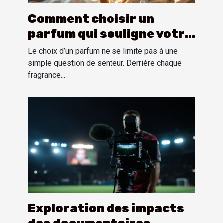
Comment choisir un
parfum qui souligne votre
personnalité?
Le choix d’un parfum ne se limite pas à une
simple question de senteur. Derrière chaque
fragrance...
Exploration des impacts
des documentaires