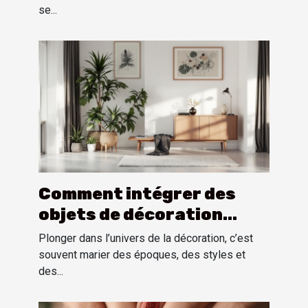
se...
Comment intégrer des
objets de décoration
vintage américains dans
Plonger dans l’univers de la décoration, c’est
un intérieur moderne ?
souvent marier des époques, des styles et
des...