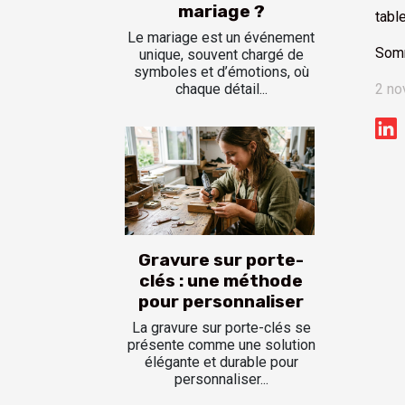
mariage ?
tabl
Le mariage est un événement
Somm
unique, souvent chargé de
symboles et d’émotions, où
2 no
chaque détail...
Gravure sur porte-
clés : une méthode
pour personnaliser
La gravure sur porte-clés se
présente comme une solution
élégante et durable pour
personnaliser...