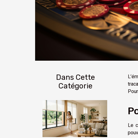
Dans Cette
L’ém
trac
Catégorie
Pour
Po
Le c
pouv