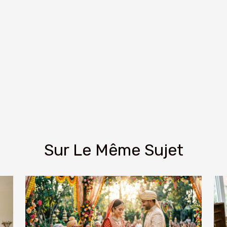
Sur Le Même Sujet