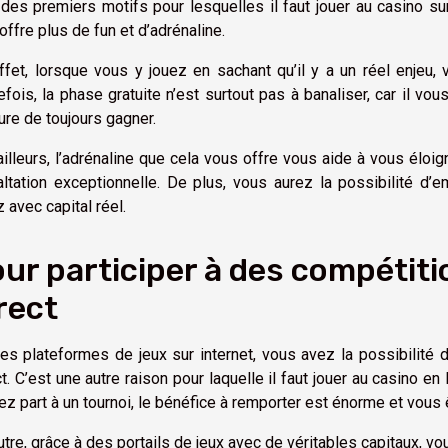
 des premiers motifs pour lesquelles il faut jouer au casino sur 
 offre plus de fun et d’adrénaline.
ffet, lorsque vous y jouez en sachant qu’il y a un réel enjeu
efois, la phase gratuite n’est surtout pas à banaliser, car il 
re de toujours gagner.
ailleurs, l’adrénaline que cela vous offre vous aide à vous éloig
altation exceptionnelle. De plus, vous aurez la possibilité 
z avec capital réel.
ur participer à des compétiti
rect
les plateformes de jeux sur internet, vous avez la possibilité 
ct. C’est une autre raison pour laquelle il faut jouer au casino en 
ez part à un tournoi, le bénéfice à remporter est énorme et vous 
utre, grâce à des portails de jeux avec de véritables capitaux, vo