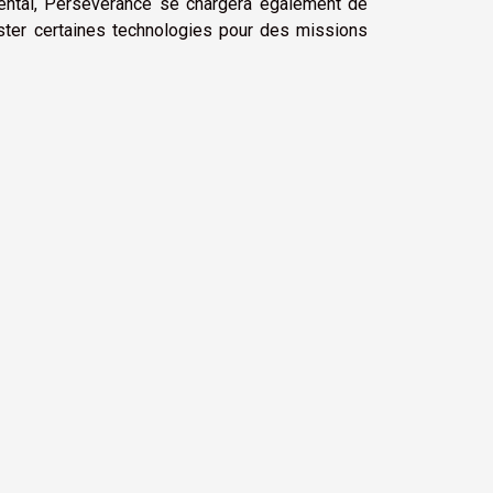
imental, Perseverance se chargera également de
tester certaines technologies pour des missions