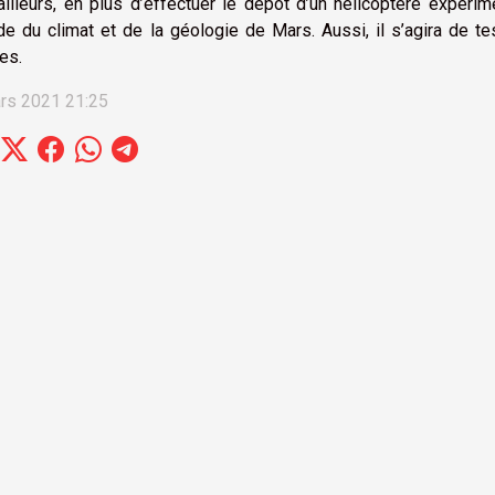
ailleurs, en plus d’effectuer le dépôt d’un hélicoptère expér
ude du climat et de la géologie de Mars. Aussi, il s’agira de 
res.
rs 2021 21:25