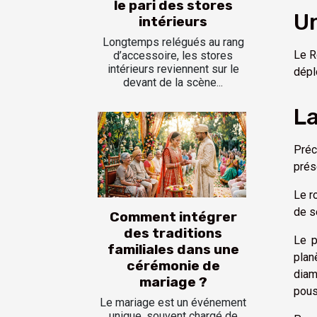
le pari des stores
U
intérieurs
Longtemps relégués au rang
Le R
d’accessoire, les stores
intérieurs reviennent sur le
dépl
devant de la scène...
La
Préc
prés
Le r
de s
Comment intégrer
des traditions
Le p
familiales dans une
plan
cérémonie de
diam
mariage ?
pous
Le mariage est un événement
unique, souvent chargé de