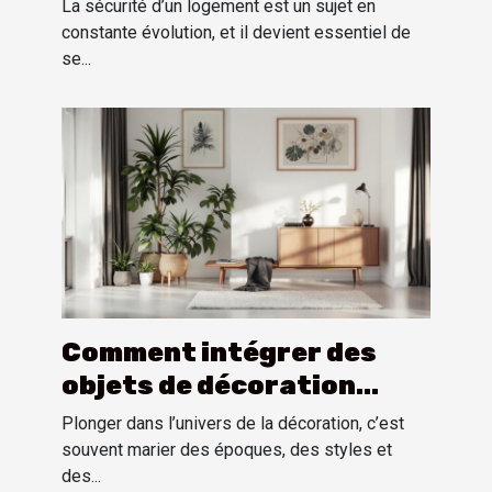
propriétaire doit savoir
La sécurité d’un logement est un sujet en
constante évolution, et il devient essentiel de
se...
Comment intégrer des
objets de décoration
vintage américains dans
Plonger dans l’univers de la décoration, c’est
un intérieur moderne ?
souvent marier des époques, des styles et
des...