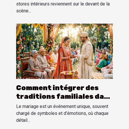
stores intérieurs reviennent sur le devant de la
scène...
Comment intégrer des
traditions familiales dans
une cérémonie de mariage
Le mariage est un événement unique, souvent
?
chargé de symboles et d’émotions, où chaque
détail...