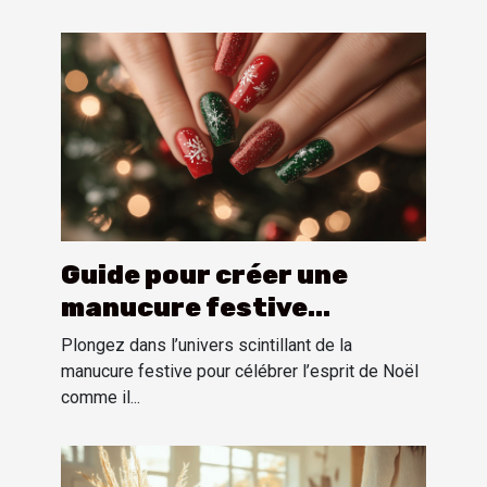
Guide pour créer une
manucure festive
inspirée par l'esprit de
Plongez dans l’univers scintillant de la
Noël
manucure festive pour célébrer l’esprit de Noël
comme il...