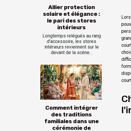
Allier protection
solaire et élégance :
Lors
le pari des stores
pouv
intérieurs
pers
Longtemps relégués au rang
gran
d’accessoire, les stores
cour
intérieurs reviennent sur le
choi
devant de la scène...
diff
form
disp
cour
Ch
l'
Comment intégrer
des traditions
familiales dans une
cérémonie de