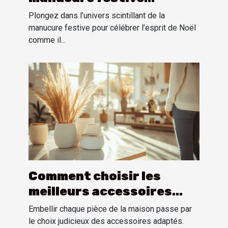
inspirée par l'esprit de
Plongez dans l’univers scintillant de la
Noël
manucure festive pour célébrer l’esprit de Noël
comme il...
Comment choisir les
meilleurs accessoires
pour chaque pièce de la
Embellir chaque pièce de la maison passe par
maison
le choix judicieux des accessoires adaptés.