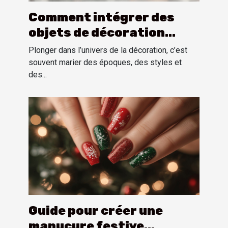
Comment intégrer des
objets de décoration
vintage américains dans
Plonger dans l’univers de la décoration, c’est
un intérieur moderne ?
souvent marier des époques, des styles et
des...
Guide pour créer une
manucure festive