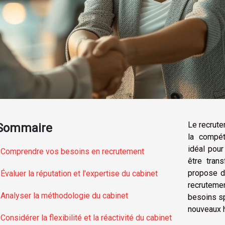
Le recrute
Sommaire
la compéti
idéal pou
Comprendre vos besoins en recrutement
être trans
propose d
Évaluer la réputation et l'expertise du cabinet
recrutem
Analyser la méthodologie du cabinet
besoins sp
nouveaux 
Considérer la flexibilité et la réactivité du cabinet