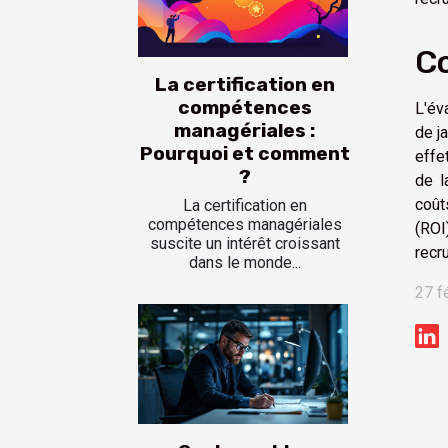
Co
La certification en
compétences
L'év
managériales :
de j
Pourquoi et comment
effe
?
de l
coût
La certification en
compétences managériales
(ROI
suscite un intérêt croissant
recr
dans le monde...
27 f