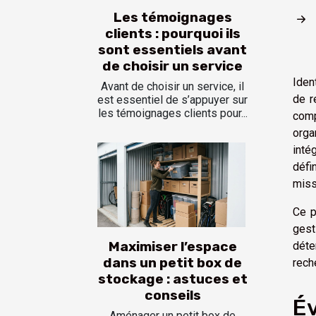
Les témoignages
clients : pourquoi ils
sont essentiels avant
de choisir un service
Iden
Avant de choisir un service, il
de r
est essentiel de s’appuyer sur
les témoignages clients pour...
comp
orga
inté
défi
miss
Ce p
gest
Maximiser l’espace
déte
dans un petit box de
rech
stockage : astuces et
conseils
Év
Aménager un petit box de