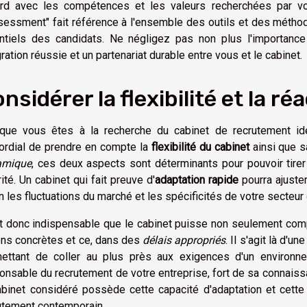
rd avec les compétences et les valeurs recherchées par vo
sessment" fait référence à l'ensemble des outils et des méthod
ntiels des candidats. Ne négligez pas non plus l'importance 
gration réussie et un partenariat durable entre vous et le cabinet.
nsidérer la flexibilité et la ré
que vous êtes à la recherche du cabinet de recrutement idé
ordial de prendre en compte la
flexibilité du cabinet
ainsi que 
amique
, ces deux aspects sont déterminants pour pouvoir tirer
rité. Un cabinet qui fait preuve d'
adaptation rapide
pourra ajuste
n les fluctuations du marché et les spécificités de votre secteur d
st donc indispensable que le cabinet puisse non seulement comp
ons concrètes et ce, dans des
délais appropriés
. Il s'agit là d'
ettant de coller au plus près aux exigences d'un environn
onsable du recrutement de votre entreprise, fort de sa connaissa
abinet considéré possède cette capacité d'adaptation et cette
utement contemporain.