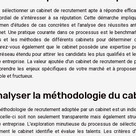
 sélectionner un cabinet de recrutement apte à répondre effica
ordial de s'intéresser à sa réputation. Cette démarche impliq
amen d'études de cas concrètes et l'analyse des réussites an
net. Une pratique courante dans ce processus est le benchmark
fs et les méthodes de différents cabinets pour déterminer cel
rez-vous également que le cabinet possède une expertise poi
 réseau étendu pour attirer les candidats les plus qualifiés et l
e entreprise. La valeur ajoutée d'un cabinet de recrutement de
rendre les enjeux spécifiques de votre marché et à proposer
ble et fructueux.
alyser la méthodologie du ca
éthodologie de recrutement adoptée par un cabinet est un indice s
celle-ci soit non seulement transparente mais également str
e entreprise. L'exploration minutieuse du processus de sélec
ent le cabinet identifie et évalue les talents. Les critères d'