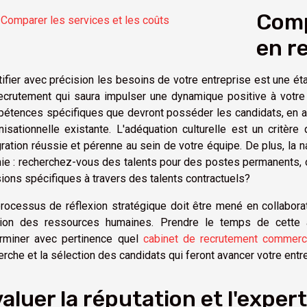
Comp
Comparer les services et les coûts
en r
tifier avec précision les besoins de votre entreprise est une é
ecrutement qui saura impulser une dynamique positive à votre s
étences spécifiques que devront posséder les candidats, en acc
nisationnelle existante. L'adéquation culturelle est un critère
gration réussie et pérenne au sein de votre équipe. De plus, la n
nie : recherchez-vous des talents pour des postes permanents
ions spécifiques à travers des talents contractuels?
rocessus de réflexion stratégique doit être mené en collabor
ion des ressources humaines. Prendre le temps de cette an
rminer avec pertinence quel
cabinet de recrutement commercia
erche et la sélection des candidats qui feront avancer votre entr
aluer la réputation et l'exper