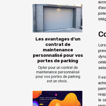
acco
d'as
pote
inté
Co
Les avantages d'un
contrat de
Lors
maintenance
prim
personnalisé pour vos
dyn
portes de parking
célé
Opter pour un contrat de
selo
maintenance personnalisé
pour vos portes de parking
Il e
est un choix...
acti
perm
resp
le c
recr