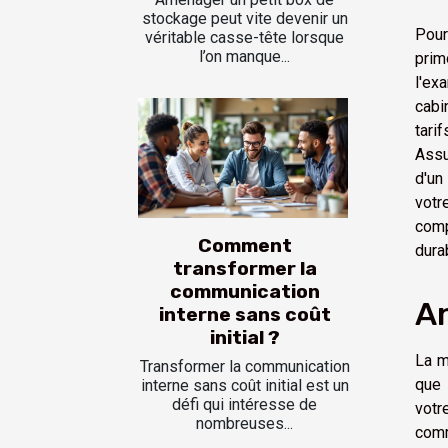
stockage peut vite devenir un
Pour
véritable casse-tête lorsque
l’on manque...
prim
l'ex
cabi
tari
Assu
d'un
votr
comp
Comment
dura
transformer la
communication
An
interne sans coût
initial ?
La m
Transformer la communication
que 
interne sans coût initial est un
défi qui intéresse de
votr
nombreuses...
comm